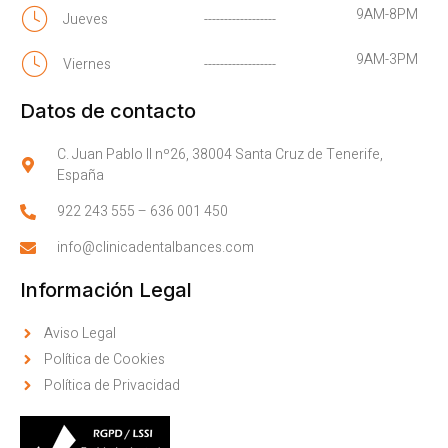
9AM-8PM
Jueves
------------------
9AM-3PM
Viernes
------------------
Datos de contacto
C. Juan Pablo II nº26, 38004 Santa Cruz de Tenerife,
España
922 243 555
–
636 001 450
info@clinicadentalbances.com
Información Legal
Aviso Legal
Política de Cookies
Política de Privacidad