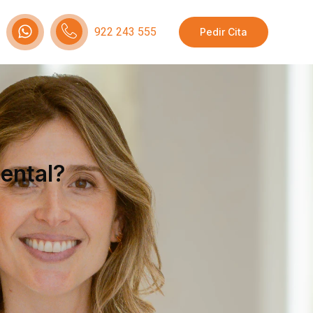
922 243 555
Pedir Cita
dental?