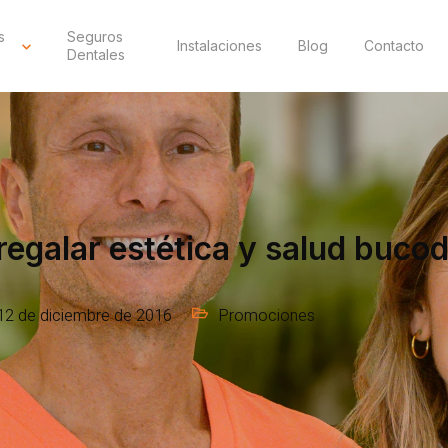
s
Seguros
Instalaciones
Blog
Contacto
Dentales
regalar estética y salud buco
12 de diciembre de 2016
Promociones