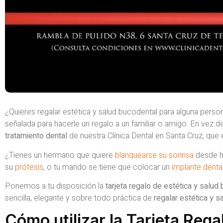
¿Quieres regalar estética y salud bucodental para alguna perso
señalada para hacerle un regalo a un familiar o amigo. En vez 
tratamiento dental
de nuestra Clínica Dental en Santa Cruz, q
¿Tienes un hermano que quiere
blanquearse su sonrisa
desde h
su
prótesis
, o tu marido se tiene que colocar un
implante denta
Ponemos a tu disposición la
tarjeta regalo de estética y salud
sencilla, elegante y sobre todo práctica de
regalar estética y s
Cómo utilizar la Tarjeta Rega