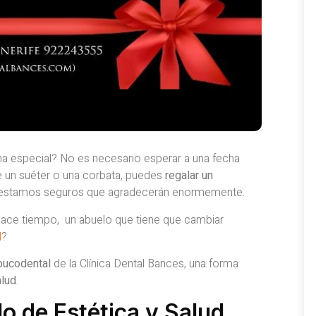
na especial?
No es necesario esperar a una fecha
de un suéter o una corbata, puedes
regalar un
ue estamos seguros que agradecerán enormemente.
ace tiempo, un abuelo que tiene que cambiar
l
?
 bucodental
de la Clínica Dental Bances, una forma
alud
.
lo de Estética y Salud