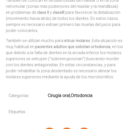
También se colocan en la tuberosidad del maxilar o en la zona
retromolar (zonas más posteriores del maxilar y la mandíbula)
en problemas de
clase II
y
clase
III
para favorecer la distalización
(movimiento hacia atrás) de todos los dientes. En estos casos
siempre es necesario extraer primero las muelas del juicio para
poder colocarlos.
También se utilizan mucho para
intruir molares
. Esta situación es
muy habitual en
pacientes adultos que solicitan ortodoncia
, en los
que debido a la falta de dientes en la arcada inferior los molares
superiores se extruyen (“sobreerupcionan”) buscando morder
con los dientes antagonistas. En estas circunstancias, y para
poder rehabilitar la zona desdentado es necesario alinear los
molares superiores mediante la ayuda de los microtornillos.
Cirugía oral
,
Ortodoncia
Categorías :
Etiquetas :