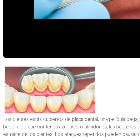
Los dientes estás cubiertos de
placa dental
, una película peg
beber algo que contenga azúcares o almidones, las bacterias d
esmalte de los dientes. Los ataques repetidos pueden causar q