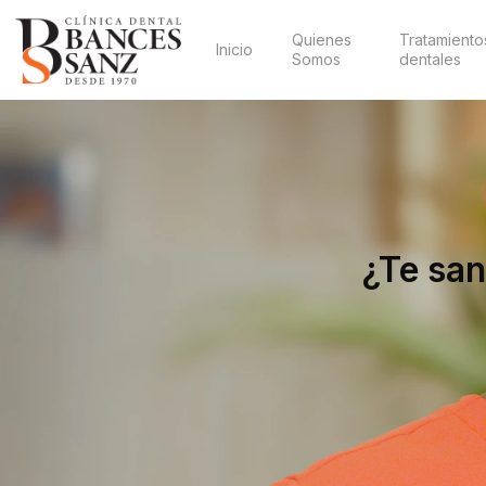
Quienes
Tratamiento
Inicio
Somos
dentales
¿Te san