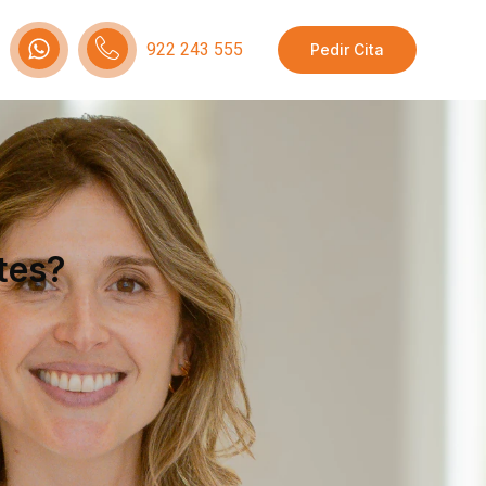
922 243 555
Pedir Cita
etes?