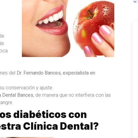
de
ás
oca.
ones del
Dr. Fernando Bances,
especialista en
su conservación y ajuste.
ca Dental Bances
, de manera que no interfiera con las
sangre.
os diabéticos con
tra Clínica Dental
?