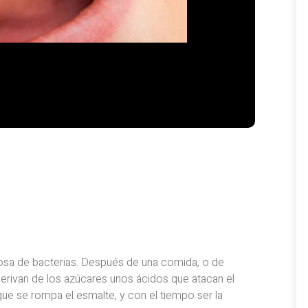
ajosa de bacterias. Después de una comida, o de
erivan de los azúcares unos ácidos que atacan el
ue se rompa el esmalte, y con el tiempo ser la