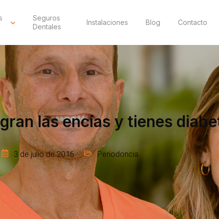
s
Seguros
Instalaciones
Blog
Contacto
Dentales
gran las encías y tienes diab
3 de julio de 2016
Periodoncia