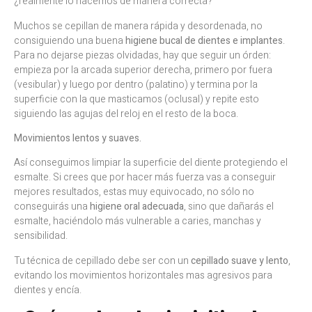
¿realmente lo hacemos de manera correcta?
Muchos se cepillan de manera rápida y desordenada, no
consiguiendo una buena
higiene bucal de dientes e implantes
.
Para no dejarse piezas olvidadas, hay que seguir un órden:
empieza por la arcada superior derecha, primero por fuera
(vesibular) y luego por dentro (palatino) y termina por la
superficie con la que masticamos (oclusal) y repite esto
siguiendo las agujas del reloj en el resto de la boca.
Movimientos lentos y suaves.
Así conseguimos limpiar la superficie del diente protegiendo el
esmalte. Si crees que por hacer más fuerza vas a conseguir
mejores resultados, estas muy equivocado, no sólo no
conseguirás una
higiene oral adecuada
, sino que dañarás el
esmalte, haciéndolo más vulnerable a caries, manchas y
sensibilidad.
Tu técnica de cepillado debe ser con un
cepillado suave y lento
,
evitando los movimientos horizontales mas agresivos para
dientes y encía.