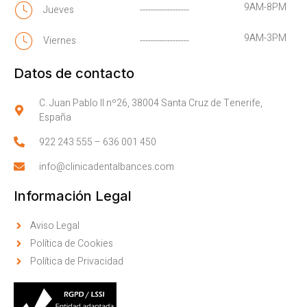
9AM-8PM
Jueves
------------------
9AM-3PM
Viernes
------------------
Datos de contacto
C. Juan Pablo II nº26, 38004 Santa Cruz de Tenerife,
España
922 243 555
–
636 001 450
info@clinicadentalbances.com
Información Legal
Aviso Legal
Política de Cookies
Política de Privacidad