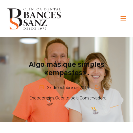
Algo más que simples
«empastes».
27 de octubre de 2019
Endodoncias
,
Odontología Conservadora