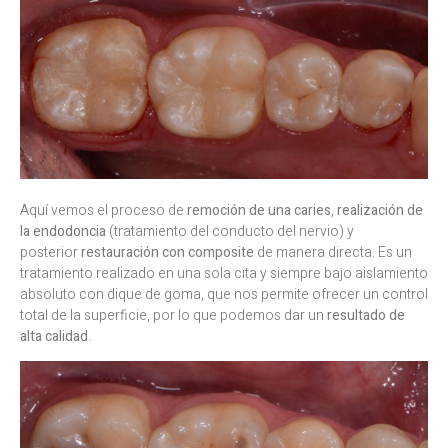
Aquí vemos el proceso de
remoción de una caries
,
realización de
la endodoncia
(tratamiento del conducto del nervio) y
posterior
restauración con composite
de manera directa. Es un
tratamiento realizado en una sola cita y siempre bajo aislamiento
absoluto con dique de goma, que nos permite ofrecer un control
total de la superficie, por lo que podemos dar un
resultado de
alta calidad
.