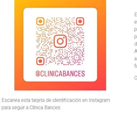
E
e
p
p
d
A
a
f
C
Escanea esta tarjeta de identificación en Instagram
para seguir a Clínica Bances.