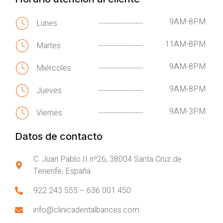
9AM-8PM
Lunes
------------------
11AM-8PM
Martes
------------------
9AM-8PM
Miércoles
------------------
9AM-8PM
Jueves
------------------
9AM-3PM
Viernes
------------------
Datos de contacto
C. Juan Pablo II nº26, 38004 Santa Cruz de
Tenerife, España
922 243 555
–
636 001 450
info@clinicadentalbances.com