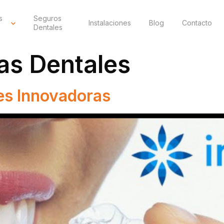
s
Seguros
Instalaciones
Blog
Contacto
Dentales
las Dentales
es Innovadoras