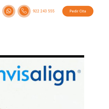
922 243 555
Pedir Cita