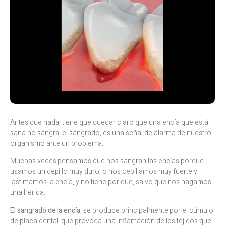
Antes que nada, tiene que quedar claro que una encía que está
sana no sangra, el sangrado, es una señal de alarma de nuestro
organismo ante un problema.
Muchas veces pensamos que nos sangran las encías porque
usamos un cepillo muy duro, o nos cepillamos muy fuerte y
lastimamos la encía, y no tiene por qué, salvo que nos hagamos
una herida.
El sangrado de la encía
, se produce principalmente por el cúmulo
de placa dental, que provoca una inflamación de los tejidos que