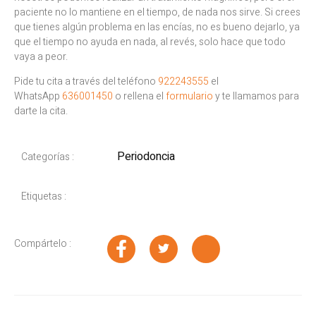
paciente no lo mantiene en el tiempo, de nada nos sirve. Si crees
que tienes algún problema en las encías, no es bueno dejarlo, ya
que el tiempo no ayuda en nada, al revés, solo hace que todo
vaya a peor.
Pide tu cita a través del teléfono
922243555
el
WhatsApp
636001450
o rellena el
formulario
y te llamamos para
darte la cita.
Periodoncia
Categorías :
Etiquetas :
Compártelo :